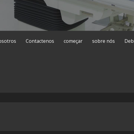
osotros
Contactenos
começar
sobre nós
Deb