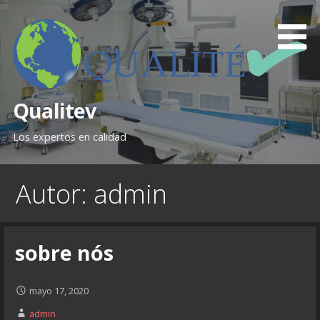
Saltar
al
contenido
Qualitev
Los expertos en calidad
Autor:
admin
sobre nós
mayo 17, 2020
admin